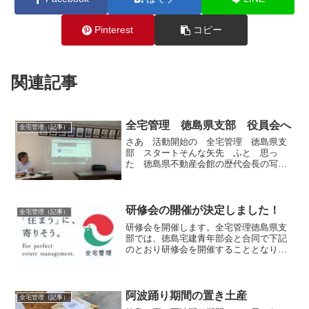
Pinterest
コピー
関連記事
全宅管理 徳島県支部 役員会へ
全宅管理（記事）
さあ 活動開始の 全宅管理 徳島県支
部 スタートそんな矢先 ふと 思っ
た 徳島県不動産会館の歴代会長の写真
初代会長から はじまり 現在までを
みますと 白黒社員から カラー社員
へ 今 眞鍋監査役 兼 プロデューサ
ーが 開発しました 全宅管...
研修会の開催が決定しました！
全宅管理（記事）
研修会を開催します。全宅管理徳島県支
部では、徳島宅建青年部会と合同で下記
のとおり研修会を開催することとなりま
した。超高齢化社会を迎え、賃貸借契約
の当事者である貸主・借主が高齢化する
ことに伴い、様々な課題が生じていま
す。貸主が高齢になった場合...
阿波踊り期間の置き土産
全宅管理（記事）