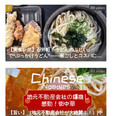
89 views
【実食レポ】石井町「うどんのふじい」
で“ぶっかけうどん”——喉ごしとコスパに唸
るセルフ名店
53 views
【旨い】（地元不動産会社が大絶賛！！）|中