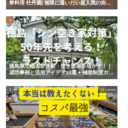
華料理 牡丹園| 無限に通いたい超人気の街中
華。
22 views
徳島県で眠る空き家・空き部屋を活かす！｜
成功事例と活用アイデア10選 + 補助制度ガイ
ド
16 views