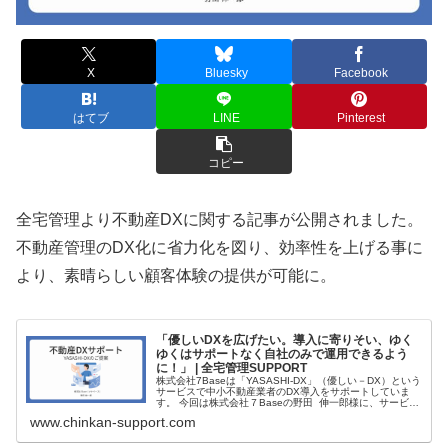
X
Bluesky
Facebook
はてブ
LINE
Pinterest
コピー
全宅管理より不動産DXに関する記事が公開されました。
不動産管理のDX化に省力化を図り、効率性を上げる事に
より、素晴らしい顧客体験の提供が可能に。
「優しいDXを広げたい。導入に寄りそい、ゆく
ゆくはサポートなく自社のみで運用できるよう
に！」 | 全宅管理SUPPORT
株式会社7Baseは「YASASHI-DX」（優しい－DX）という
サービスで中小不動産業者のDX導入をサポートしていま
す。 今回は株式会社７Baseの野田 伸一郎様に、サービス
の概要、事業を始めたきっかけ、今後の展望について伺い
www.chinkan-support.com