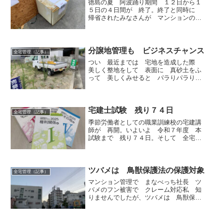
徳島の夏 阿波踊り期間 １２日から１
５日の４日間が 終了。終了と同時に
帰省されたみなさんが マンションのゴ
ミ置き場に残してくれる置き土産です。
燃やすしかないゴミの日では ないの
に なんでもありのこのゴミ。これぞ
全宅管理の管理部門の世界で...
分譲地管理も ビジネスチャンス
全宅管理（記事）
つい 最近までは 宅地を造成した際
美しく整地をして 表面に 真砂土をふ
って 美しくみせると パラりパラり
ですが 売れていた宅地。それが この
ところの建築資材の高騰と大工さんなど
の人件費の増加 その上消費税１０％
と 建売住宅原価が 上昇し...
宅建士試験 残り７４日
全宅管理（記事）
季節労働者としての職業訓練校の宅建講
師が 再開。いよいよ 令和７年度 本
試験まで 残り７４日。そして 全宅管
理においては 賃貸不動産経営管理士試
験も その後控えております。宅建士試
験も 昨年 新記録の３０万人の受験生
で この国家資格試験盛り...
ツバメは 鳥獣保護法の保護対象
全宅管理（記事）
マンション管理で まなべっち社長 ツ
バメのフン被害で クレーム対応私 知
りませんでしたが、ツバメは 鳥獣保護
法の保護対象みたいで 市町村の許可な
く 撤去 駆除が禁止されているそうで